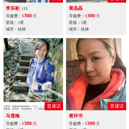
李东彬
黄晶晶
LEE
300
300
导服费：
¥
/天
导服费：
¥
/天
星级：1星
星级：1星
城市：桂林
城市：桂林
普通话
普通话
马雪梅
黄环书
300
300
导服费：
¥
/天
导服费：
¥
/天