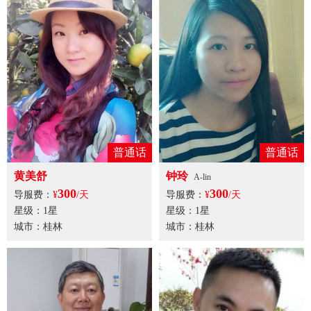
普通话
普通话
黄美舒
钟玲
A-lin
300
300
导服费：
¥
/天
导服费：
¥
/天
星级：1星
星级：1星
城市：桂林
城市：桂林