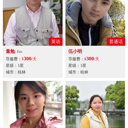
英语
普通话
童勉
伍小明
Eric
300
300
导服费：
¥
/天
导服费：
¥
/天
星级：1星
星级：1星
城市：桂林
城市：桂林