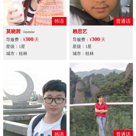
韩语
普通话
莫晓茜
赖思艺
Jasmine
300
300
导服费：
¥
/天
导服费：
¥
/天
星级：1星
星级：1星
城市：桂林
城市：桂林
韩语
普通话