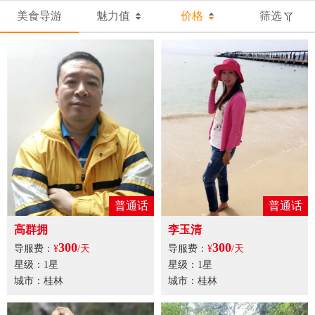
美食导游
魅力值
价格
筛选
普通话
普通话
高群拥
李玉清
300
300
导服费：
¥
/天
导服费：
¥
/天
星级：1星
星级：1星
城市：桂林
城市：桂林