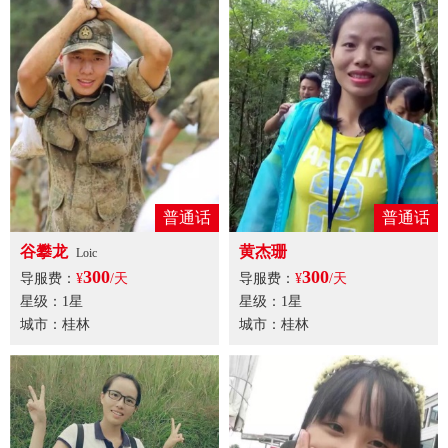
普通话
普通话
谷攀龙
黄杰珊
Loic
300
300
导服费：
¥
/天
导服费：
¥
/天
星级：1星
星级：1星
城市：桂林
城市：桂林