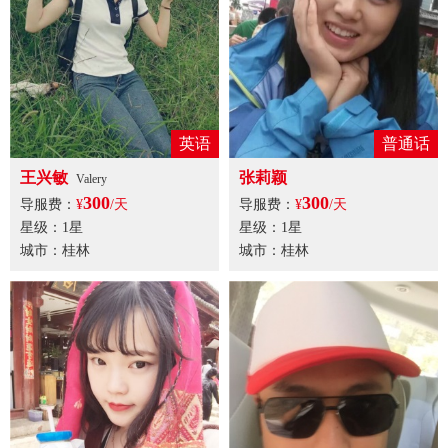
英语
普通话
王兴敏
张莉颖
Valery
300
300
导服费：
¥
/天
导服费：
¥
/天
星级：1星
星级：1星
城市：桂林
城市：桂林