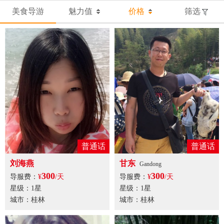
美食导游
魅力值
价格
筛选
普通话
普通话
刘海燕
甘东
Gandong
300
300
导服费：
¥
/天
导服费：
¥
/天
星级：1星
星级：1星
城市：桂林
城市：桂林