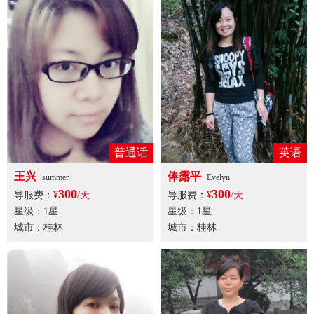
普通话
英语
王兴
俸露平
summer
Evelyn
300
300
导服费：
¥
/天
导服费：
¥
/天
星级：1星
星级：1星
城市：桂林
城市：桂林