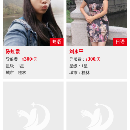
粤语
日语
陈虹霞
刘永平
300
300
导服费：
¥
/天
导服费：
¥
/天
星级：1星
星级：1星
城市：桂林
城市：桂林