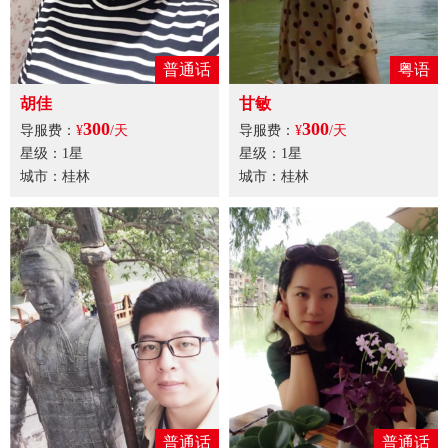
普通话
粤语
胡佳
甘敏
300
300
导服费：
¥
/天
导服费：
¥
/天
星级：1星
星级：1星
城市：桂林
城市：桂林
普通话
普通话