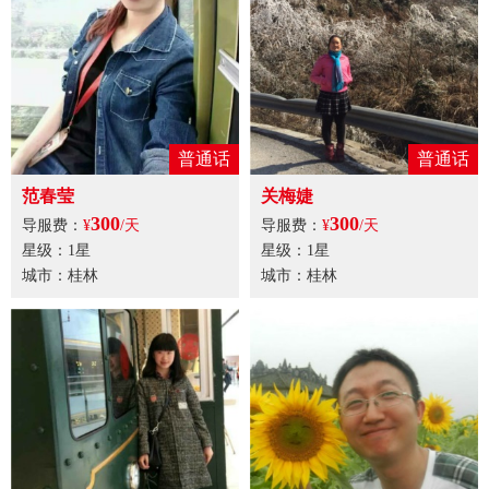
普通话
普通话
范春莹
关梅婕
300
300
导服费：
¥
/天
导服费：
¥
/天
星级：1星
星级：1星
城市：桂林
城市：桂林