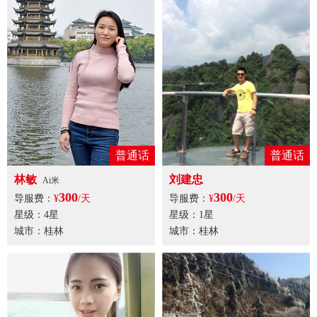
普通话
普通话
林敏
刘建忠
Ai米
300
300
导服费：
¥
/天
导服费：
¥
/天
星级：4星
星级：1星
城市：桂林
城市：桂林