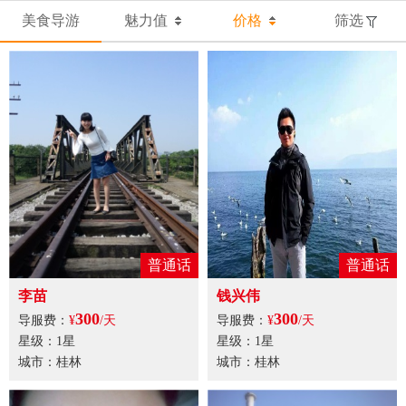
美食导游
魅力值
价格
筛选
普通话
普通话
李苗
钱兴伟
300
300
导服费：
¥
/天
导服费：
¥
/天
星级：1星
星级：1星
城市：桂林
城市：桂林