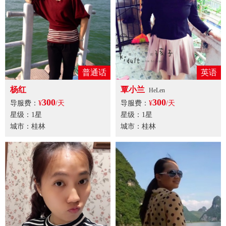
普通话
英语
杨红
覃小兰
HeLen
300
300
导服费：
¥
/天
导服费：
¥
/天
星级：1星
星级：1星
城市：桂林
城市：桂林