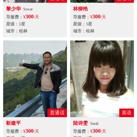
黎少华
林柳艳
Sowar
300
300
导服费：
¥
/天
导服费：
¥
/天
星级：1星
星级：1星
城市：桂林
城市：桂林
普通话
英语
靳建平
陆诗雯
Sarah
300
300
导服费：
¥
/天
导服费：
¥
/天