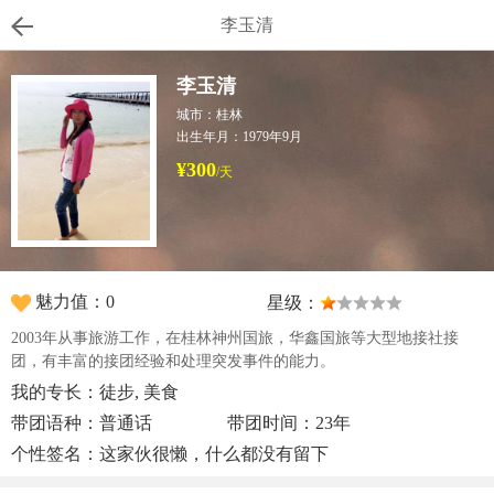
李玉清
李玉清
城市：桂林
出生年月：1979年9月
¥300
/天
魅力值：0
星级：
2003年从事旅游工作，在桂林神州国旅，华鑫国旅等大型地接社接
团，有丰富的接团经验和处理突发事件的能力。
我的专长：徒步, 美食
带团语种：普通话
带团时间：23年
个性签名：这家伙很懒，什么都没有留下