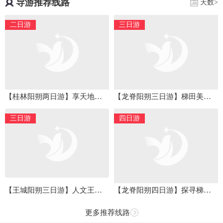
导游推荐线路
天数>
二日游
三日游
【桂林阳朔两日游】享天地间水墨画卷，赏大自然鬼斧神工
【龙脊阳朔三日游】梯田美景，江河盛景，岩洞奇景
三日游
四日游
【王城阳朔三日游】人文王城，奇观象山
【龙脊阳朔四日游】探寻梯田古寨，畅览江河山石
更多推荐线路