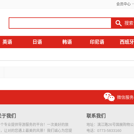
会员中心
英语
日语
韩语
印尼语
西班牙
微信服务
关于我们
联系我们
一个专业提供导游服务的平台！一次美好的旅
地址：漓江路26号国展购物公园
行，让对的您遇上最美的风景！我们诚心为您提
电话：0773-5833160