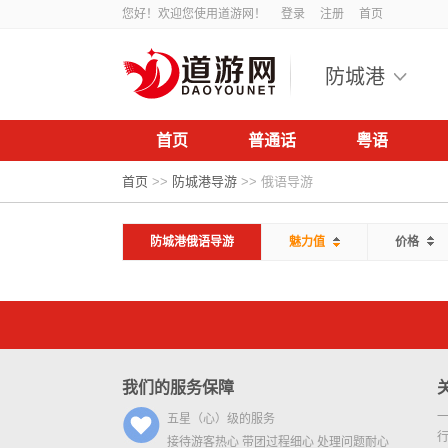
您好！欢迎您使用道游网！
登录
注册
首页
防城港
首页
普通话
粤语
首页
>>
防城港导游
>>
俄语导游
防城港俄语导游
魅力值
价格
我们的服务保障
五星（心）级的服务
接待游客热心 带团过程细心 处理问题耐心