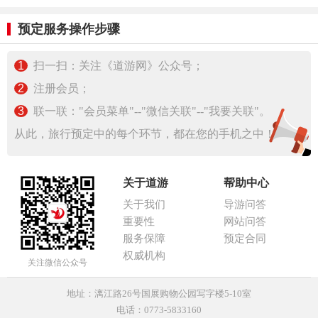
预定服务操作步骤
1
扫一扫：关注《道游网》公众号；
2
注册会员；
3
联一联："会员菜单"--"微信关联"--"我要关联"。
从此，旅行预定中的每个环节，都在您的手机之中！
关于道游
帮助中心
关于我们
导游问答
重要性
网站问答
服务保障
预定合同
权威机构
关注微信公众号
地址：漓江路26号国展购物公园写字楼5-10室
电话：0773-5833160