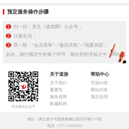
预定服务操作步骤
1
扫一扫：关注《道游网》公众号；
2
注册会员；
3
联一联："会员菜单"--"微信关联"--"我要关联"。
从此，旅行预定中的每个环节，都在您的手机之中！
关于道游
帮助中心
关于我们
导游问答
重要性
网站问答
服务保障
预定合同
权威机构
关注微信公众号
地址：漓江路26号国展购物公园写字楼5-10室
电话：0773-5833160