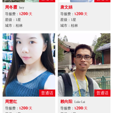
周冬霞
唐文娟
lucy
200
200
导服费：
¥
/天
导服费：
¥
/天
星级：1星
星级：1星
城市：桂林
城市：桂林
普通话
普通话
周慧红
赖向阳
Luke Lai
200
200
导服费：
¥
/天
导服费：
¥
/天