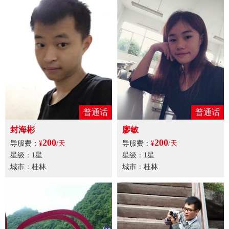
普通话
普通话
封海彬
廖敏
200
200
导服费：
¥
/天
导服费：
¥
/天
星级：1星
星级：1星
城市：桂林
城市：桂林