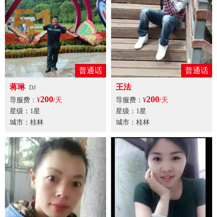
普通话
普通话
蒋琳
王法
DJ
200
200
导服费：
¥
/天
导服费：
¥
/天
星级：1星
星级：1星
城市：桂林
城市：桂林