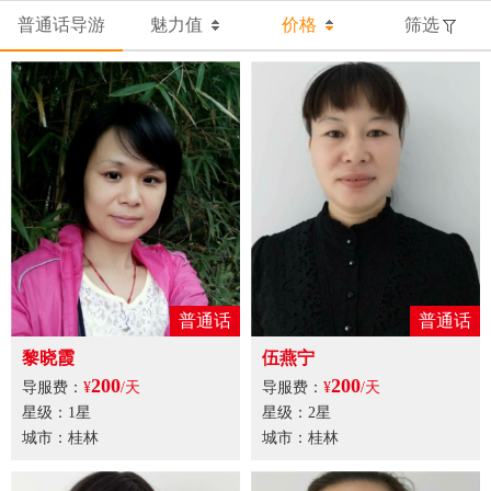
普通话导游
魅力值
价格
筛选
普通话
普通话
黎晓霞
伍燕宁
200
200
导服费：
¥
/天
导服费：
¥
/天
星级：1星
星级：2星
城市：桂林
城市：桂林