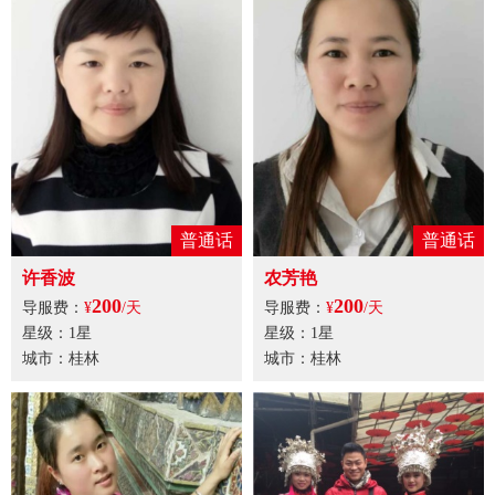
普通话
普通话
许香波
农芳艳
200
200
导服费：
¥
/天
导服费：
¥
/天
星级：1星
星级：1星
城市：桂林
城市：桂林