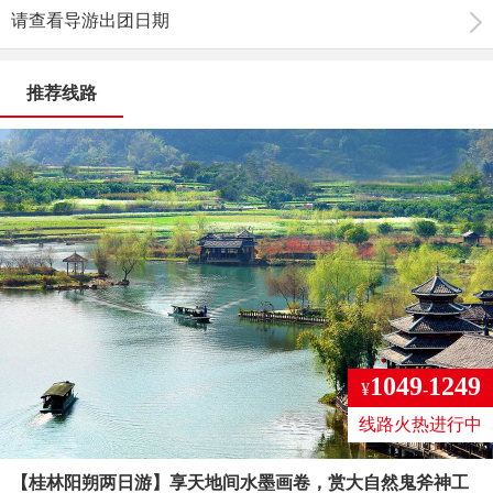
请查看导游出团日期
推荐线路
1049
1249
¥
-
线路火热进行中
【桂林阳朔两日游】享天地间水墨画卷，赏大自然鬼斧神工