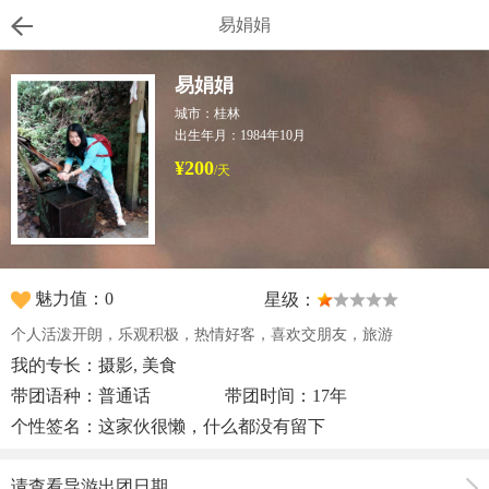
易娟娟
易娟娟
城市：桂林
出生年月：1984年10月
¥200
/天
魅力值：0
星级：
个人活泼开朗，乐观积极，热情好客，喜欢交朋友，旅游
我的专长：摄影, 美食
带团语种：普通话
带团时间：17年
个性签名：这家伙很懒，什么都没有留下
请查看导游出团日期