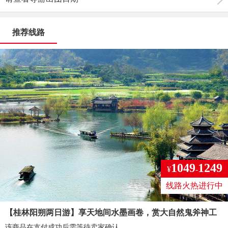
推荐线路
1049
1249
¥
-
线路火热进行中
【桂林阳朔两日游】享天地间水墨画卷，赏大自然鬼斧神工
该商品在支付成功后需等待卖家确认