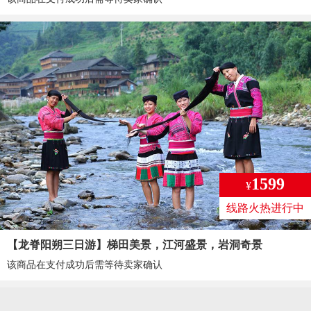
1599
¥
线路火热进行中
【龙脊阳朔三日游】梯田美景，江河盛景，岩洞奇景
该商品在支付成功后需等待卖家确认