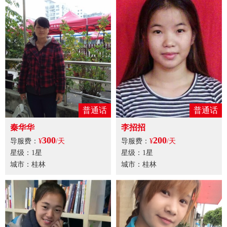
普通话
普通话
秦华华
李招招
300
200
导服费：
¥
/天
导服费：
¥
/天
星级：1星
星级：1星
城市：桂林
城市：桂林