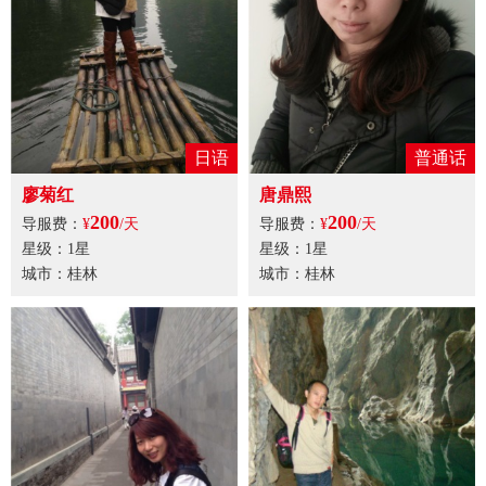
日语
普通话
廖菊红
唐鼎熙
200
200
导服费：
¥
/天
导服费：
¥
/天
星级：1星
星级：1星
城市：桂林
城市：桂林