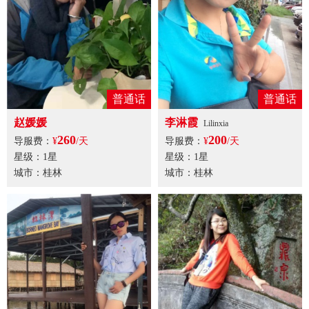
普通话
普通话
赵媛媛
李淋霞
Lilinxia
260
200
导服费：
¥
/天
导服费：
¥
/天
星级：1星
星级：1星
城市：桂林
城市：桂林