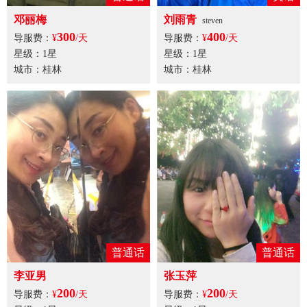
邓丽梅
刘雨青
steven
300
400
导服费：
¥
/天
导服费：
¥
/天
星级：1星
星级：1星
城市：桂林
城市：桂林
普通话
普通话
李亚男
张玉萍
200
200
导服费：
¥
/天
导服费：
¥
/天