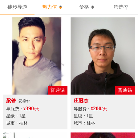
徒步导游
魅力值
价格
筛选
普通话
普通话
梁铮
庄冠杰
爱德华
390
200
导服费：
¥
/天
导服费：
¥
/天
星级：1星
星级：1星
城市：桂林
城市：桂林