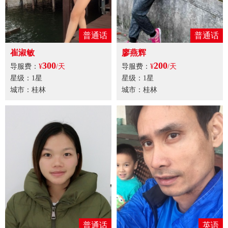
普通话
普通话
崔淑敏
廖燕辉
300
200
导服费：
¥
/天
导服费：
¥
/天
星级：1星
星级：1星
城市：桂林
城市：桂林
普通话
英语