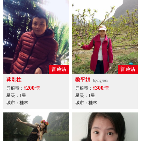
普通话
普通话
蒋刚柱
黎平娟
lipingjuan
200
300
导服费：
¥
/天
导服费：
¥
/天
星级：1星
星级：1星
城市：桂林
城市：桂林