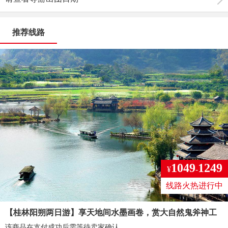
推荐线路
1049
1249
¥
-
线路火热进行中
【桂林阳朔两日游】享天地间水墨画卷，赏大自然鬼斧神工
该商品在支付成功后需等待卖家确认