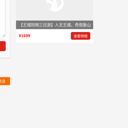
【王城阳朔三日游】人文王城，奇观象山
¥1699
查看明细
通话