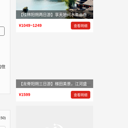
【桂林阳朔两日游】享天地间水墨画卷，赏大自然鬼斧神工
¥1049~1249
查看明细
的住
【龙脊阳朔三日游】梯田美景，江河盛景，岩洞奇景
¥1599
查看明细
150)