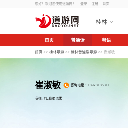
您好！欢迎您使用道游网！
登录
注册
首页
桂林
首页
普通话
粤语
首页
>>
桂林导游
>>
桂林普通话导游
>>
崔淑敏
崔淑敏
咨询电话：18978186311
我很丑但我很温柔