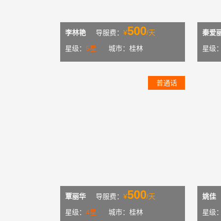
500
李林艳
导服费：
¥
/天
秦爱
星级：
5星
城市：桂林
星级
普通话
500
覃丽华
导服费：
¥
/天
姚佳
星级：
4星
城市：桂林
星级