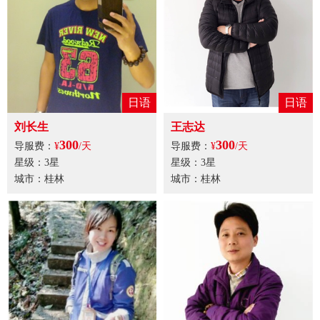
日语
日语
刘长生
王志达
300
300
导服费：
¥
/天
导服费：
¥
/天
星级：3星
星级：3星
城市：桂林
城市：桂林