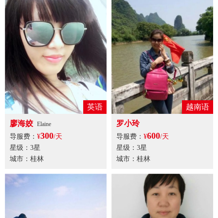
英语
越南语
廖海姣
罗小玲
Elaine
300
600
导服费：
¥
/天
导服费：
¥
/天
星级：3星
星级：3星
城市：桂林
城市：桂林