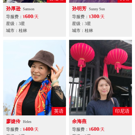
孙厚逊
孙明芳
Samson
Sunny Sun
600
300
导服费：
¥
/天
导服费：
¥
/天
星级：3星
星级：3星
城市：桂林
城市：桂林
英语
印尼语
廖婕伶
余海燕
Helen
400
600
导服费：
¥
/天
导服费：
¥
/天