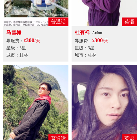
普通话
英语
马雪梅
杜有祥
Arthur
300
300
导服费：
¥
/天
导服费：
¥
/天
星级：3星
星级：3星
城市：桂林
城市：桂林
普通话
英语