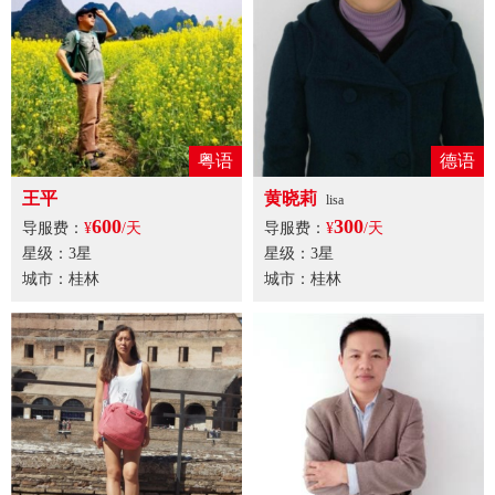
粤语
德语
王平
黄晓莉
lisa
600
300
导服费：
¥
/天
导服费：
¥
/天
星级：3星
星级：3星
城市：桂林
城市：桂林