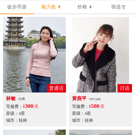
徒步导游
魅力值
价格
筛选
普通话
日语
林敏
黄燕平
Ai米
vivi-yan
300
500
导服费：
¥
/天
导服费：
¥
/天
星级：4星
星级：4星
城市：桂林
城市：桂林