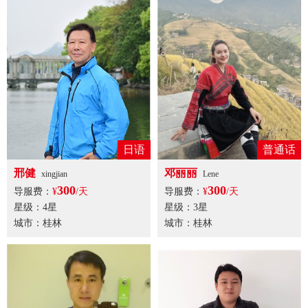
日语
普通话
邢健
邓丽丽
xingjian
Lene
300
300
导服费：
¥
/天
导服费：
¥
/天
星级：4星
星级：3星
城市：桂林
城市：桂林