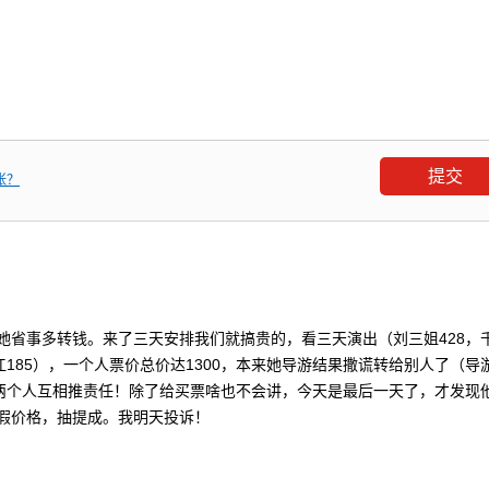
张？
她省事多转钱。来了三天安排我们就搞贵的，看三天演出（刘三姐428，
江185），一个人票价总价达1300，本来她导游结果撒谎转给别人了（导
。两个人互相推责任！除了给买票啥也不会讲，今天是最后一天了，才发现
假价格，抽提成。我明天投诉！