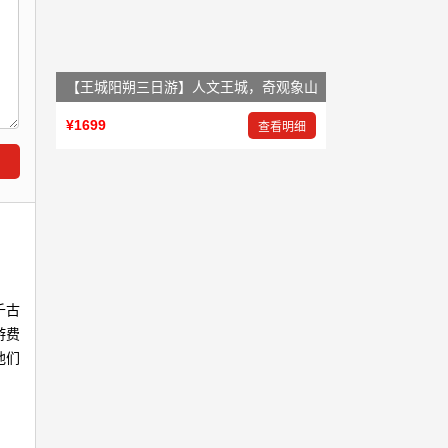
【王城阳朔三日游】人文王城，奇观象山
¥1699
查看明细
千古
游费
他们