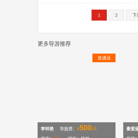
1
2
下
更多导游推荐
普通话
500
李林艳
导服费：
¥
/天
秦爱