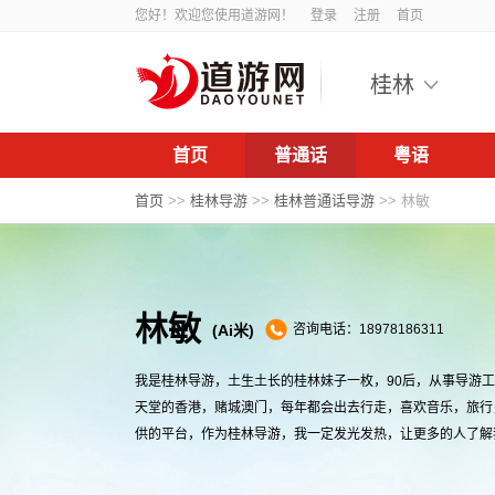
您好！欢迎您使用道游网！
登录
注册
首页
桂林
首页
普通话
粤语
首页
>>
桂林导游
>>
桂林普通话导游
>>
林敏
林敏
(Ai米)
咨询电话：18978186311
我是桂林导游，土生土长的桂林妹子一枚，90后，从事导游
天堂的香港，赌城澳门，每年都会出去行走，喜欢音乐，旅行
供的平台，作为桂林导游，我一定发光发热，让更多的人了解