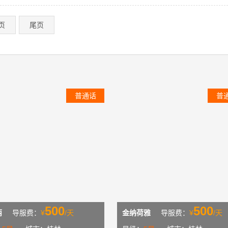
页
尾页
普通话
普
500
500
丽
导服费：
¥
/天
金纳荷雅
导服费：
¥
/天