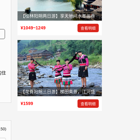
【桂林阳朔两日游】享天地间水墨画卷，赏大自然鬼斧神工
¥1049~1249
查看明细
的住
【龙脊阳朔三日游】梯田美景，江河盛景，岩洞奇景
¥1599
查看明细
150)