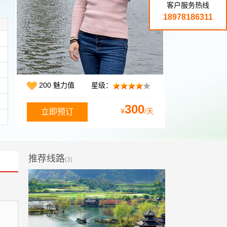
客户服务热线
18978186311
200 魅力值
星级：
300
¥
/天
推荐线路
(3)