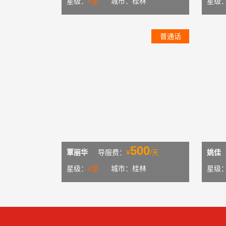
星级：
5星
城市：桂林
星级
普通话
500
覃丽华
导服费：
¥
/天
姚佳
星级：
4星
城市：桂林
星级