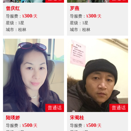
曾庆红
罗燕
300
300
导服费：
¥
/天
导服费：
¥
/天
星级：1星
星级：1星
城市：桂林
城市：桂林
普通话
普通话
陆瑛娇
宋蜀桂
500
500
导服费：
¥
/天
导服费：
¥
/天