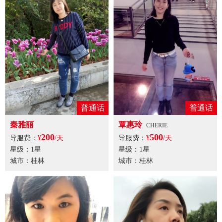
普通话
普通话
秦雅丽
覃惠玲
CHERIE
200
500
导服费：
¥
/天
导服费：
¥
/天
星级：1星
星级：1星
城市：桂林
城市：桂林