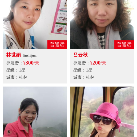
普通话
普通话
林世娟
吕云秋
linshijuan
300
200
导服费：
¥
/天
导服费：
¥
/天
星级：1星
星级：1星
城市：桂林
城市：桂林