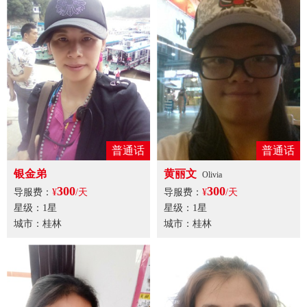
普通话
普通话
银金弟
黄丽文
Olivia
300
300
导服费：
¥
/天
导服费：
¥
/天
星级：1星
星级：1星
城市：桂林
城市：桂林