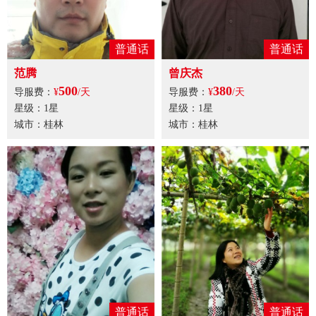
普通话
普通话
范腾
曾庆杰
500
380
导服费：
¥
/天
导服费：
¥
/天
星级：1星
星级：1星
城市：桂林
城市：桂林
普通话
普通话