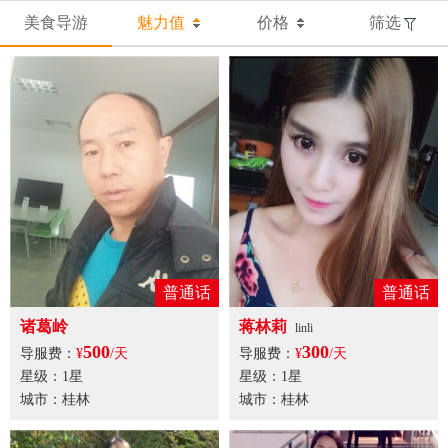
美食导游
魅力值
价格
筛选
普通话
普通话
诸葛岭
蒋林莉
linli
500
300
导服费：
¥
/天
导服费：
¥
/天
星级：1星
星级：1星
城市：桂林
城市：桂林