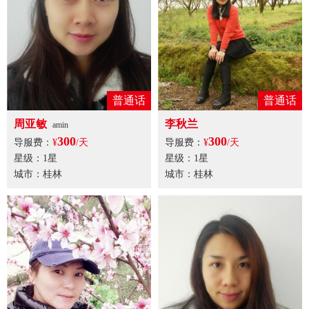
普通话
普通话
周亚敏
李秋兰
amin
300
300
导服费：
¥
/天
导服费：
¥
/天
星级：1星
星级：1星
城市：桂林
城市：桂林