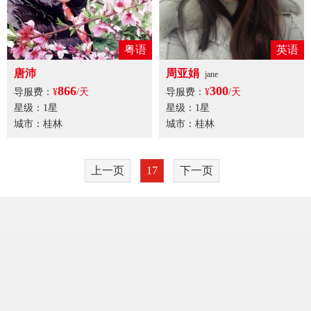
粤语
英语
唐沛
周亚娟
jane
866
300
导服费：
¥
/天
导服费：
¥
/天
星级：1星
星级：1星
城市：桂林
城市：桂林
上一页
17
下一页