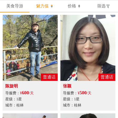
美食导游
魅力值
价格
筛选
普通话
普通话
陈旋明
张颖
600
500
导服费：
¥
/天
导服费：
¥
/天
星级：1星
星级：1星
城市：桂林
城市：桂林