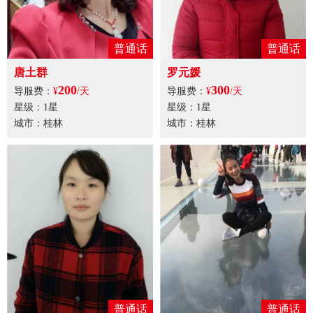
普通话
普通话
唐土群
罗元媛
200
300
导服费：
¥
/天
导服费：
¥
/天
星级：1星
星级：1星
城市：桂林
城市：桂林
普通话
普通话