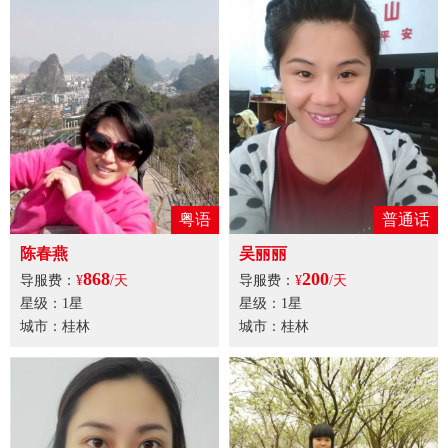
粤语
普通话
陈春燕
吴丽丽
868
200
导服费：
¥
/天
导服费：
¥
/天
星级：1星
星级：1星
城市：桂林
城市：桂林