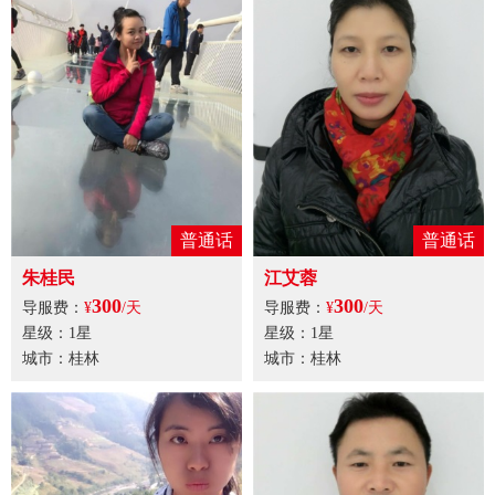
普通话
普通话
朱桂民
江艾蓉
300
300
导服费：
¥
/天
导服费：
¥
/天
星级：1星
星级：1星
城市：桂林
城市：桂林