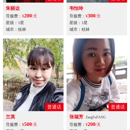
朱丽达
韦怡玲
200
300
导服费：
¥
/天
导服费：
¥
/天
星级：1星
星级：1星
城市：桂林
城市：桂林
普通话
普通话
兰英
张福芳
ZangFuFANG
500
200
导服费：
¥
/天
导服费：
¥
/天