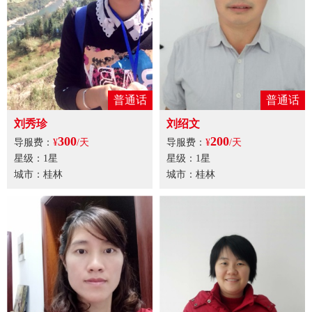
普通话
普通话
刘秀珍
刘绍文
300
200
导服费：
¥
/天
导服费：
¥
/天
星级：1星
星级：1星
城市：桂林
城市：桂林