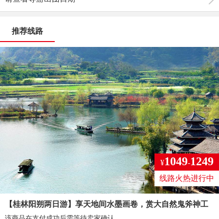
推荐线路
1049
1249
¥
-
线路火热进行中
【桂林阳朔两日游】享天地间水墨画卷，赏大自然鬼斧神工
该商品在支付成功后需等待卖家确认