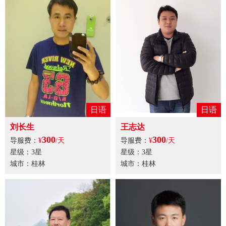
日语
日语
刘长生
王志达
300
300
导服费：
¥
/天
导服费：
¥
/天
星级：3星
星级：3星
城市：桂林
城市：桂林