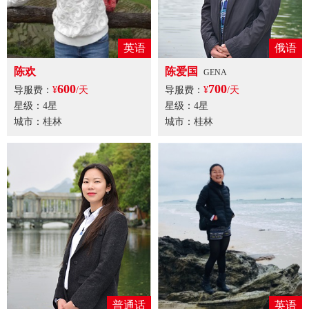
英语
俄语
陈欢
陈爱国
GENA
600
700
导服费：
¥
/天
导服费：
¥
/天
星级：4星
星级：4星
城市：桂林
城市：桂林
普通话
英语