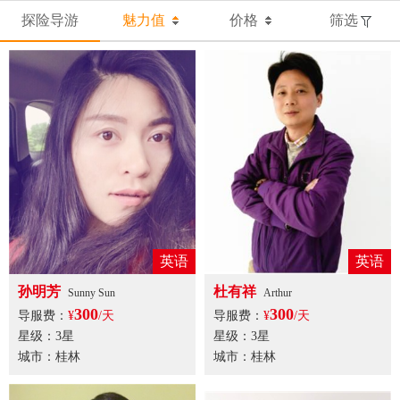
探险导游
魅力值
价格
筛选
英语
英语
孙明芳
杜有祥
Sunny Sun
Arthur
300
300
导服费：
¥
/天
导服费：
¥
/天
星级：3星
星级：3星
城市：桂林
城市：桂林