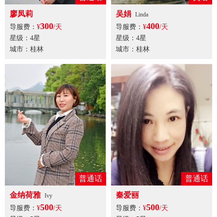
廖凤莉
吴娟
Linda
300
400
导服费：
¥
/天
导服费：
¥
/天
星级：4星
星级：4星
城市：桂林
城市：桂林
普通话
普通话
金纳荷雅
秦爱丽
Ivy
500
500
导服费：
¥
/天
导服费：
¥
/天