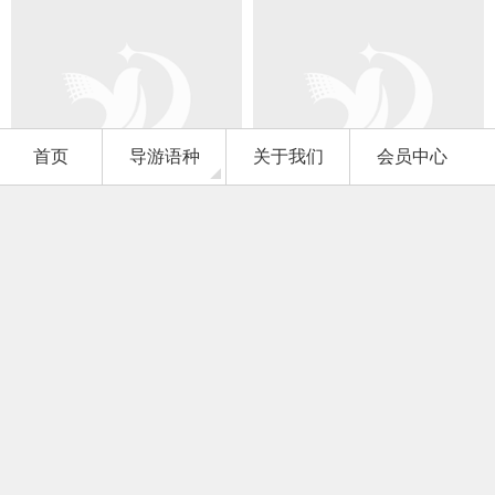
首页
导游语种
关于我们
会员中心
普通话
普通话
卢桂艳
周桂军
JANE
500
500
导服费：
¥
/天
导服费：
¥
/天
星级：2星
星级：1星
城市：桂林
城市：桂林