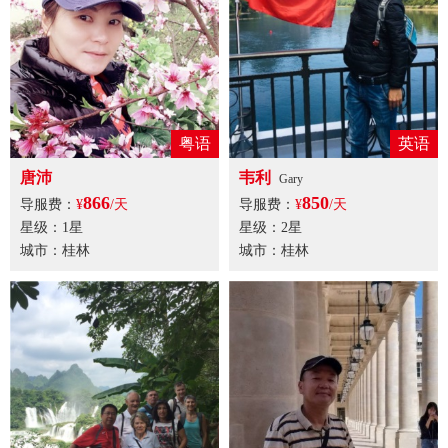
粤语
英语
唐沛
韦利
Gary
866
850
导服费：
¥
/天
导服费：
¥
/天
星级：1星
星级：2星
城市：桂林
城市：桂林