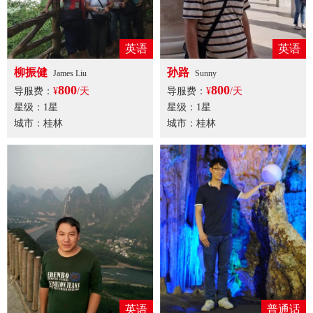
英语
英语
柳振健
孙路
James Liu
Sunny
800
800
导服费：
¥
/天
导服费：
¥
/天
星级：1星
星级：1星
城市：桂林
城市：桂林
英语
普通话