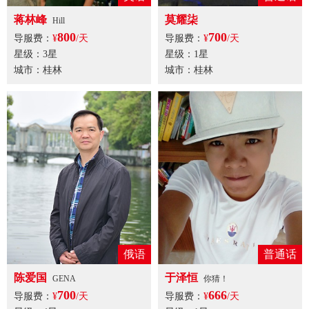
蒋林峰
莫耀柒
Hill
800
700
导服费：
¥
/天
导服费：
¥
/天
星级：3星
星级：1星
城市：桂林
城市：桂林
俄语
普通话
陈爱国
于泽恒
GENA
你猜！
700
666
导服费：
¥
/天
导服费：
¥
/天