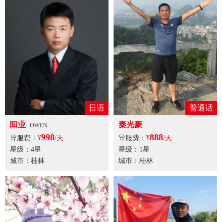
日语
普通话
阳业
秦光豪
OWEN
998
888
导服费：
¥
/天
导服费：
¥
/天
星级：4星
星级：1星
城市：桂林
城市：桂林