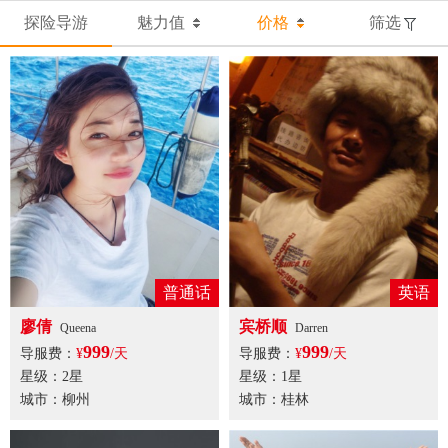
探险导游
魅力值
价格
筛选
普通话
英语
廖倩
宾桥顺
Queena
Darren
999
999
导服费：
¥
/天
导服费：
¥
/天
星级：2星
星级：1星
城市：柳州
城市：桂林