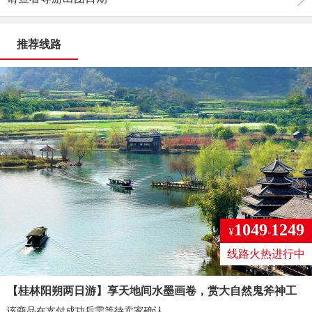
推荐线路
1049
1249
¥
-
线路火热进行中
【桂林阳朔两日游】享天地间水墨画卷，赏大自然鬼斧神工
该商品在支付成功后需等待卖家确认