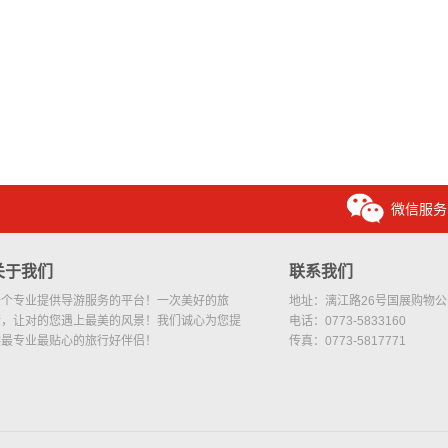
微信服务
关于我们
联系我们
一个专业提供导游服务的平台！一次美好的旅
地址：漓江路26号国展购物公园
行，让对的您遇上最美的风景！我们诚心为您提
电话：0773-5833160
供最专业最贴心的旅行好伴侣！
传真：0773-5817771