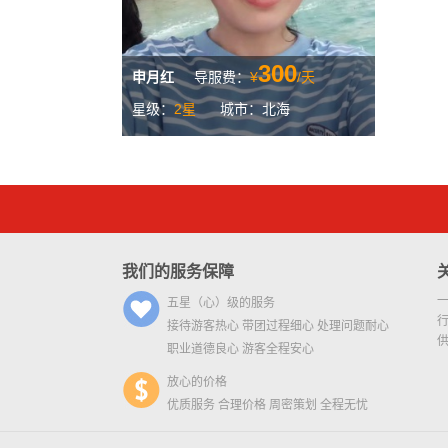
300
申月红
导服费：
¥
/天
星级：
2星
城市：北海
我们的服务保障
五星（心）级的服务
接待游客热心 带团过程细心 处理问题耐心
职业道德良心 游客全程安心
放心的价格
优质服务 合理价格 周密策划 全程无忧