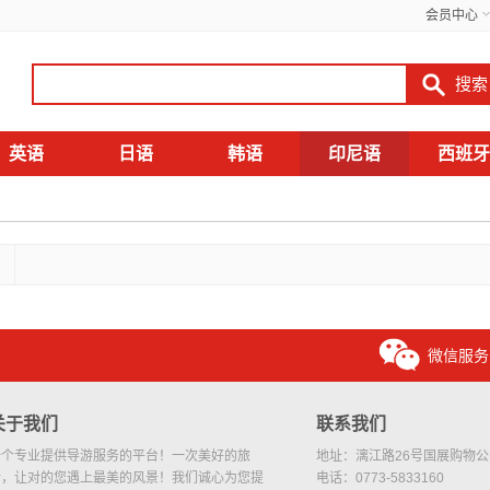
会员中心
英语
日语
韩语
印尼语
西班牙
微信服务
关于我们
联系我们
一个专业提供导游服务的平台！一次美好的旅
地址：漓江路26号国展购物公园
行，让对的您遇上最美的风景！我们诚心为您提
电话：0773-5833160