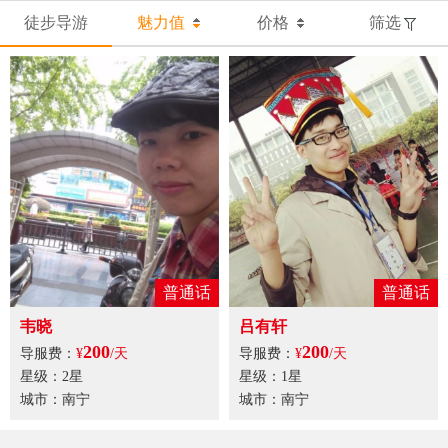
徒步导游
魅力值
价格
筛选
普通话
普通话
韦晓
吕有轩
200
200
导服费：
¥
/天
导服费：
¥
/天
星级：2星
星级：1星
城市：南宁
城市：南宁