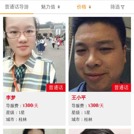
普通话导游
魅力值
价格
筛选
普通话
普通话
李梦
王小平
300
300
导服费：
¥
/天
导服费：
¥
/天
星级：1星
星级：1星
城市：桂林
城市：桂林