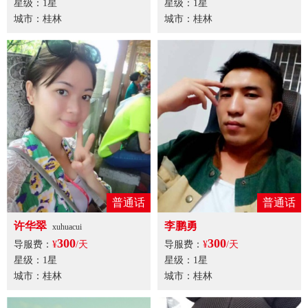
星级：1星
星级：1星
城市：桂林
城市：桂林
普通话
普通话
许华翠
李鹏勇
xuhuacui
300
300
导服费：
¥
/天
导服费：
¥
/天
星级：1星
星级：1星
城市：桂林
城市：桂林