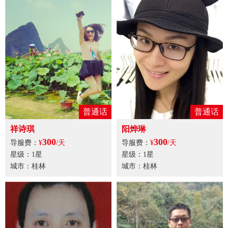
普通话
普通话
祥诗琪
阳烨琳
300
300
导服费：
¥
/天
导服费：
¥
/天
星级：1星
星级：1星
城市：桂林
城市：桂林