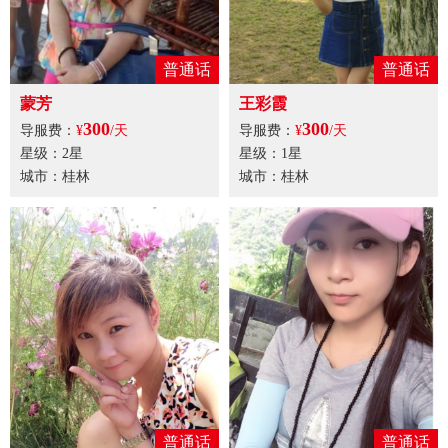
普通话
普通话
蒙芳
王彩霞
300
300
导服费：
¥
/天
导服费：
¥
/天
星级：2星
星级：1星
城市：桂林
城市：桂林
普通话
普通话