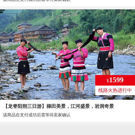
1599
¥
线路火热进行中
【龙脊阳朔三日游】梯田美景，江河盛景，岩洞奇景
该商品在支付成功后需等待卖家确认