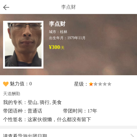
李点财
李点财
城市：桂林
出生年月：1979年11月
¥300
/天
魅力值：0
星级：
天道酬勤
我的专长：登山, 骑行, 美食
带团语种：普通话
带团时间：17年
个性签名：这家伙很懒，什么都没有留下
请查看导游出团日期