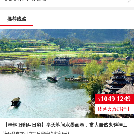
推荐线路
1049
1249
¥
-
线路火热进行中
【桂林阳朔两日游】享天地间水墨画卷，赏大自然鬼斧神工
该商品在支付成功后需等待卖家确认