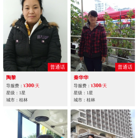
普通话
普通话
陶黎
秦华华
300
300
导服费：
¥
/天
导服费：
¥
/天
星级：1星
星级：1星
城市：桂林
城市：桂林