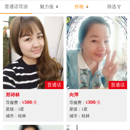
普通话导游
魅力值
价格
筛选
普通话
普通话
郑诗林
向萍
300
300
导服费：
¥
/天
导服费：
¥
/天
星级：1星
星级：1星
城市：桂林
城市：桂林