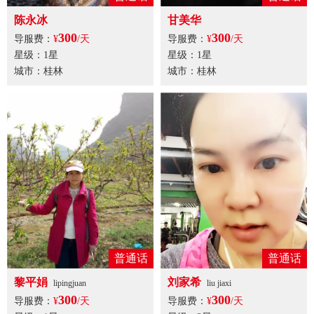
陈永冰
甘美华
300
300
导服费：
¥
/天
导服费：
¥
/天
星级：1星
星级：1星
城市：桂林
城市：桂林
普通话
普通话
黎平娟
刘家希
lipingjuan
liu jiaxi
300
300
导服费：
¥
/天
导服费：
¥
/天