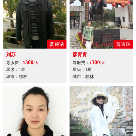
普通话
普通话
刘苏
廖青青
300
300
导服费：
¥
/天
导服费：
¥
/天
星级：1星
星级：1星
城市：桂林
城市：桂林