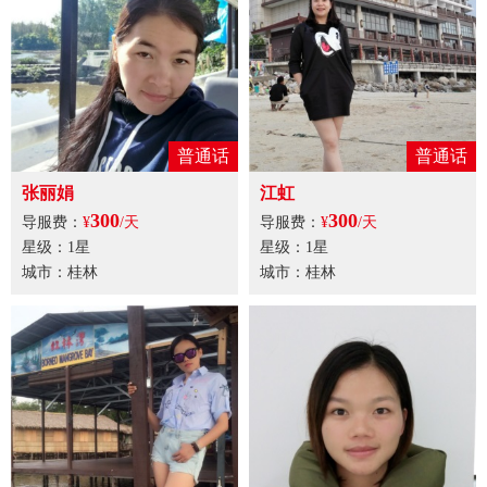
普通话
普通话
张丽娟
江虹
300
300
导服费：
¥
/天
导服费：
¥
/天
星级：1星
星级：1星
城市：桂林
城市：桂林