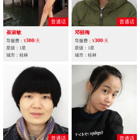
普通话
普通话
崔淑敏
邓丽梅
300
300
导服费：
¥
/天
导服费：
¥
/天
星级：1星
星级：1星
城市：桂林
城市：桂林
普通话
普通话