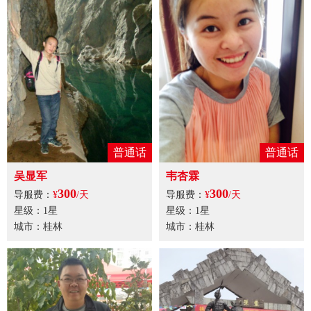
普通话
普通话
吴显军
韦杏霖
300
300
导服费：
¥
/天
导服费：
¥
/天
星级：1星
星级：1星
城市：桂林
城市：桂林