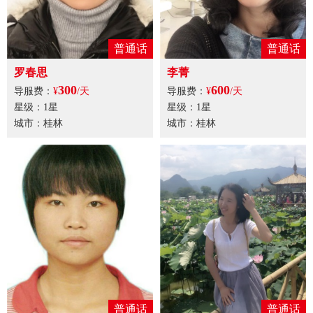
普通话
普通话
罗春思
李菁
300
600
导服费：
¥
/天
导服费：
¥
/天
星级：1星
星级：1星
城市：桂林
城市：桂林
普通话
普通话