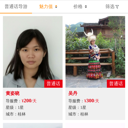
普通话导游
魅力值
价格
筛选
普通话
普通话
黄姿晓
吴丹
200
300
导服费：
¥
/天
导服费：
¥
/天
星级：1星
星级：1星
城市：桂林
城市：桂林