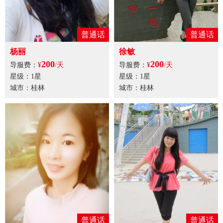
普通话
普通话
杨丽
徐敏
200
200
导服费：
¥
/天
导服费：
¥
/天
星级：1星
星级：1星
城市：桂林
城市：桂林
普通话
普通话