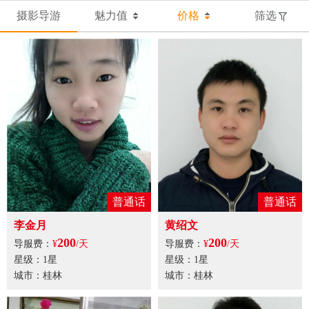
摄影导游
魅力值
价格
筛选
普通话
普通话
李金月
黄绍文
200
200
导服费：
¥
/天
导服费：
¥
/天
星级：1星
星级：1星
城市：桂林
城市：桂林