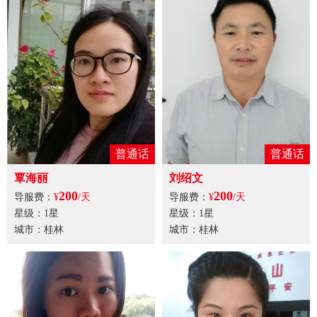
普通话
普通话
覃海丽
刘绍文
200
200
导服费：
¥
/天
导服费：
¥
/天
星级：1星
星级：1星
城市：桂林
城市：桂林