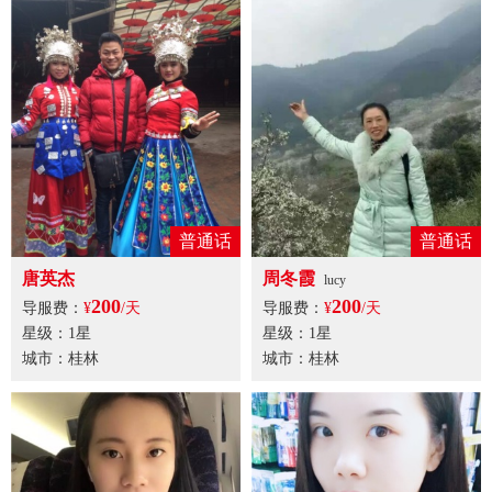
普通话
普通话
唐英杰
周冬霞
lucy
200
200
导服费：
¥
/天
导服费：
¥
/天
星级：1星
星级：1星
城市：桂林
城市：桂林