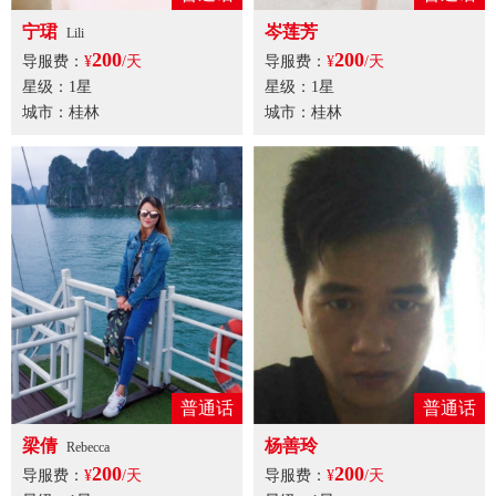
宁珺
岑莲芳
Lili
200
200
导服费：
¥
/天
导服费：
¥
/天
星级：1星
星级：1星
城市：桂林
城市：桂林
普通话
普通话
梁倩
杨善玲
Rebecca
200
200
导服费：
¥
/天
导服费：
¥
/天