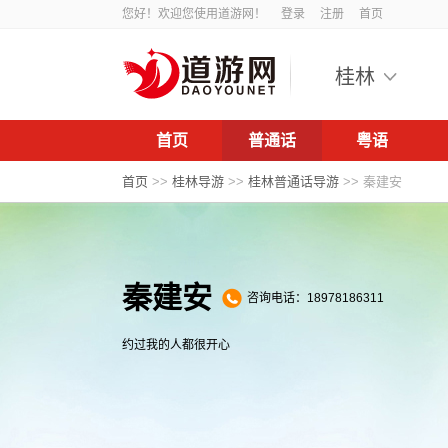
您好！欢迎您使用道游网！
登录
注册
首页
桂林
首页
普通话
粤语
首页
>>
桂林导游
>>
桂林普通话导游
>>
秦建安
秦建安
咨询电话：18978186311
约过我的人都很开心