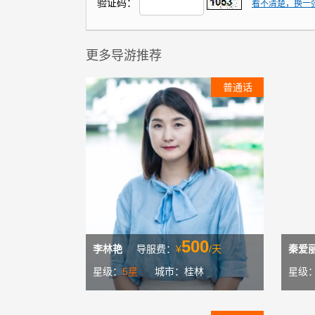
验证码：
看不清楚，换一
更多导游推荐
普通话
500
李林艳
导服费：
¥
/天
秦爱
星级：
5星
城市：桂林
星级