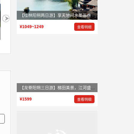
【桂林阳朔两日游】享天地间水墨画卷，赏大自然鬼斧神工
¥1049~1249
查看明细
遇龙河畔
孔子山
【龙脊阳朔三日游】梯田美景，江河盛景，岩洞奇景
¥1599
查看明细