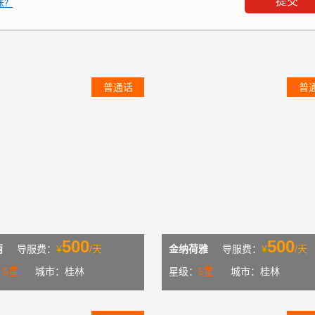
张？
普通话
普
500
500
丽
导服费：
¥
/天
金纳荷雅
导服费：
¥
/天
：
5星
城市：桂林
星级：
5星
城市：桂林