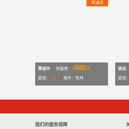
普通话
500
覃丽华
导服费：
¥
/天
姚佳
星级：
4星
城市：桂林
星级
我们的服务保障