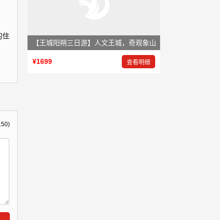
的住
【王城阳朔三日游】人文王城，奇观象山
¥1699
查看明细
150)