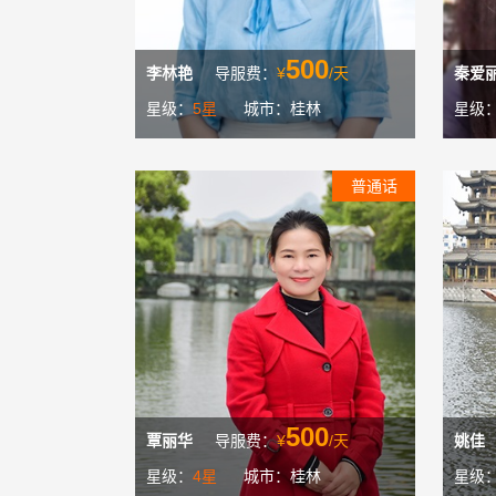
500
李林艳
导服费：
¥
/天
秦爱
星级：
5星
城市：桂林
星级
普通话
500
覃丽华
导服费：
¥
/天
姚佳
星级：
4星
城市：桂林
星级