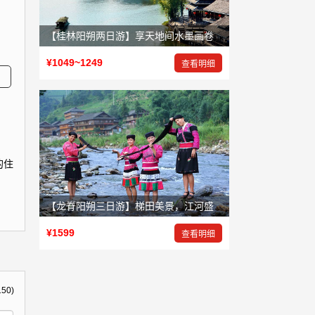
【桂林阳朔两日游】享天地间水墨画卷，赏大自然鬼斧神工
¥1049~1249
查看明细
的住
【龙脊阳朔三日游】梯田美景，江河盛景，岩洞奇景
¥1599
查看明细
150)