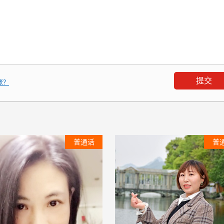
张？
普通话
普