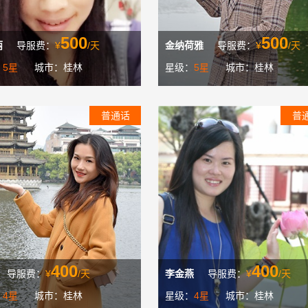
500
500
丽
导服费：
¥
/天
金纳荷雅
导服费：
¥
/天
：
5星
城市：桂林
星级：
5星
城市：桂林
普通话
普
400
400
导服费：
¥
/天
李金燕
导服费：
¥
/天
：
4星
城市：桂林
星级：
4星
城市：桂林