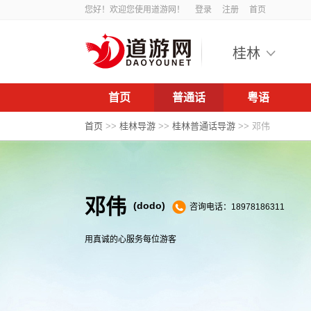
您好！欢迎您使用道游网！
登录
注册
首页
桂林
首页
普通话
粤语
首页
>>
桂林导游
>>
桂林普通话导游
>>
邓伟
邓伟
(dodo)
咨询电话：18978186311
用真诚的心服务每位游客