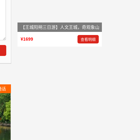
【王城阳朔三日游】人文王城，奇观象山
¥1699
查看明细
通话