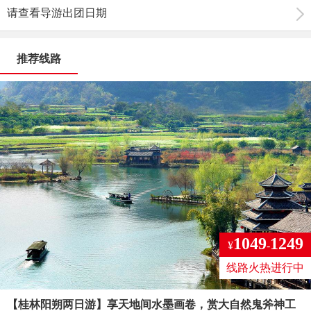
请查看导游出团日期
推荐线路
1049
1249
¥
-
线路火热进行中
【桂林阳朔两日游】享天地间水墨画卷，赏大自然鬼斧神工