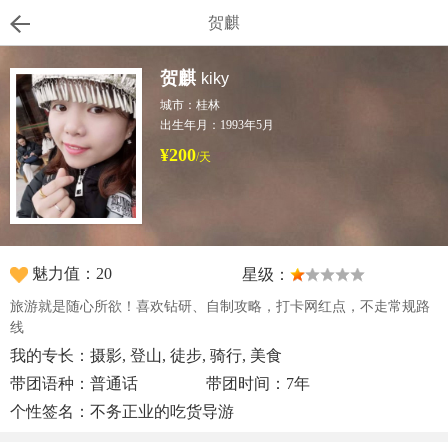
贺麒
贺麒
kiky
城市：桂林
出生年月：1993年5月
¥200
/天
魅力值：20
星级：
旅游就是随心所欲！喜欢钻研、自制攻略，打卡网红点，不走常规路
线
我的专长：摄影, 登山, 徒步, 骑行, 美食
带团语种：普通话
带团时间：7年
个性签名：不务正业的吃货导游