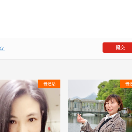
张？
普通话
普