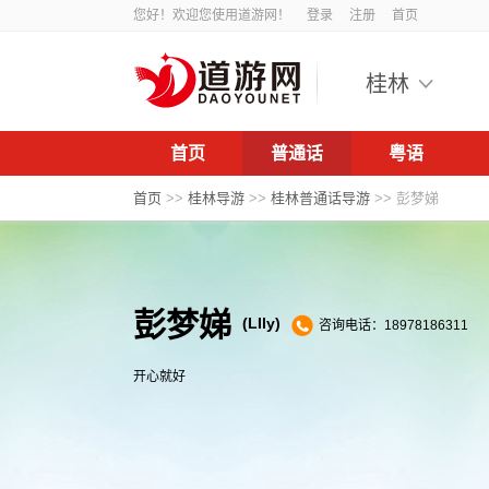
您好！欢迎您使用道游网！
登录
注册
首页
桂林
首页
普通话
粤语
首页
>>
桂林导游
>>
桂林普通话导游
>>
彭梦娣
彭梦娣
(LIly)
咨询电话：18978186311
开心就好