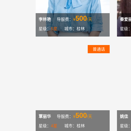
500
李林艳
导服费：
¥
/天
秦爱
星级：
5星
城市：桂林
星级
普通话
500
覃丽华
导服费：
¥
/天
姚佳
星级：
4星
城市：桂林
星级