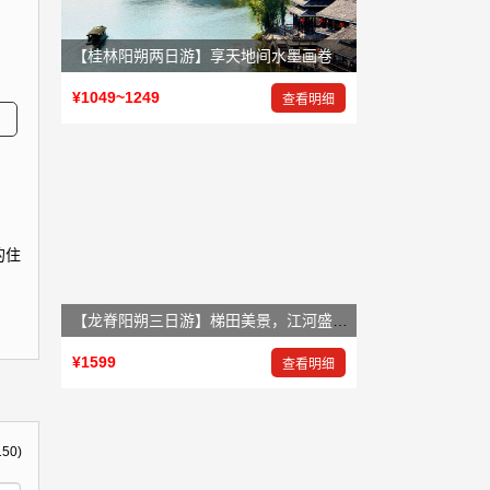
【桂林阳朔两日游】享天地间水墨画卷，赏大自然鬼斧神工
¥1049~1249
查看明细
的住
【龙脊阳朔三日游】梯田美景，江河盛景，岩洞奇景
¥1599
查看明细
150)