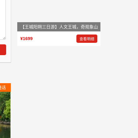
【王城阳朔三日游】人文王城，奇观象山
¥1699
查看明细
通话