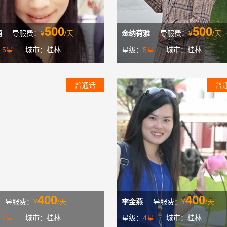
500
500
丽
导服费：
¥
/天
金纳荷雅
导服费：
¥
/天
：
5星
城市：桂林
星级：
5星
城市：桂林
普通话
普
400
400
导服费：
¥
/天
李金燕
导服费：
¥
/天
：
4星
城市：桂林
星级：
4星
城市：桂林