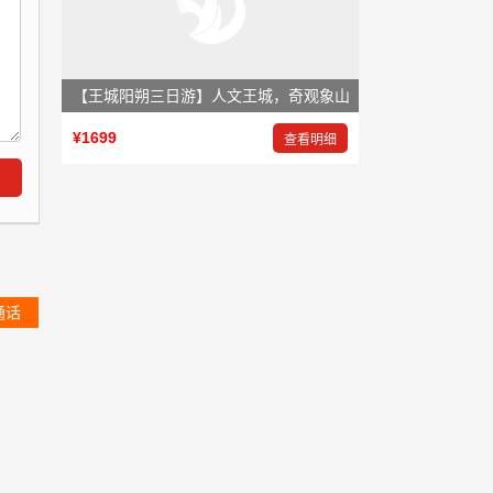
【王城阳朔三日游】人文王城，奇观象山
¥1699
查看明细
通话