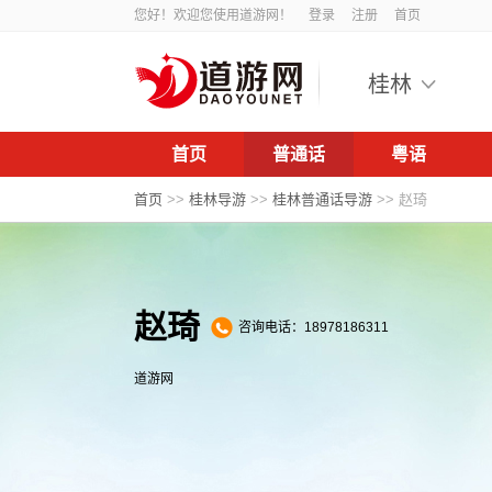
您好！欢迎您使用道游网！
登录
注册
首页
桂林
首页
普通话
粤语
首页
>>
桂林导游
>>
桂林普通话导游
>>
赵琦
赵琦
咨询电话：18978186311
道游网