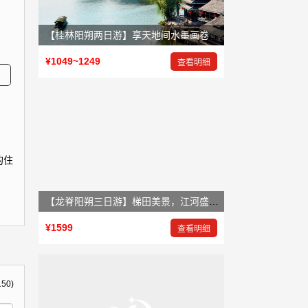
【桂林阳朔两日游】享天地间水墨画卷，赏大自然鬼斧神工
¥1049~1249
查看明细
的住
【龙脊阳朔三日游】梯田美景，江河盛景，岩洞奇景
¥1599
查看明细
150)