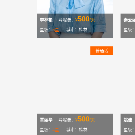
500
李林艳
导服费：
¥
/天
秦爱
星级：
5星
城市：桂林
星级
普通话
500
覃丽华
导服费：
¥
/天
姚佳
星级：
4星
城市：桂林
星级