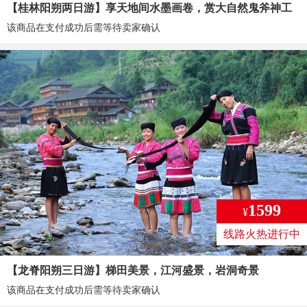
【桂林阳朔两日游】享天地间水墨画卷，赏大自然鬼斧神工
该商品在支付成功后需等待卖家确认
1599
¥
线路火热进行中
【龙脊阳朔三日游】梯田美景，江河盛景，岩洞奇景
该商品在支付成功后需等待卖家确认