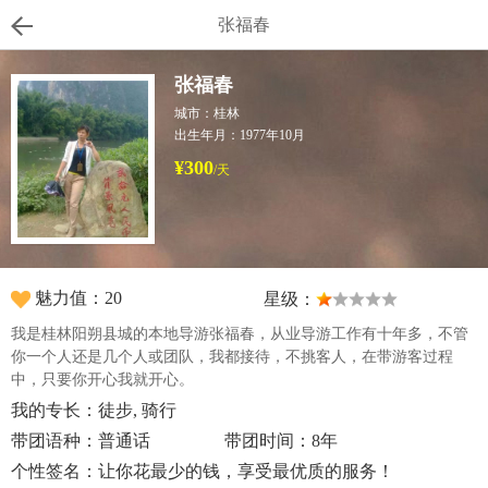
张福春
张福春
城市：桂林
出生年月：1977年10月
¥300
/天
魅力值：20
星级：
我是桂林阳朔县城的本地导游张福春，从业导游工作有十年多，不管
你一个人还是几个人或团队，我都接待，不挑客人，在带游客过程
中，只要你开心我就开心。
我的专长：徒步, 骑行
带团语种：普通话
带团时间：8年
个性签名：让你花最少的钱，享受最优质的服务！