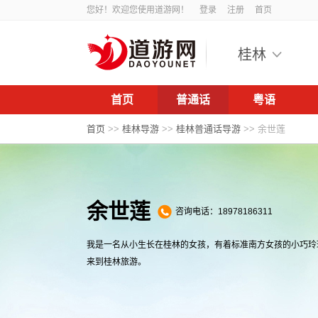
您好！欢迎您使用道游网！
登录
注册
首页
桂林
首页
普通话
粤语
首页
>>
桂林导游
>>
桂林普通话导游
>>
余世莲
余世莲
咨询电话：18978186311
我是一名从小生长在桂林的女孩，有着标准南方女孩的小巧玲珑
来到桂林旅游。