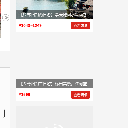
【桂林阳朔两日游】享天地间水墨画卷，赏大自然鬼斧神工
¥1049~1249
查看明细
【龙脊阳朔三日游】梯田美景，江河盛景，岩洞奇景
¥1599
查看明细