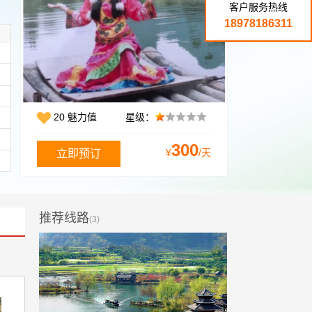
客户服务热线
18978186311
20 魅力值
星级：
300
¥
/天
推荐线路
(3)