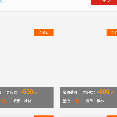
张？
普通话
普
500
500
丽
导服费：
¥
/天
金纳荷雅
导服费：
¥
/天
：
5星
城市：桂林
星级：
5星
城市：桂林