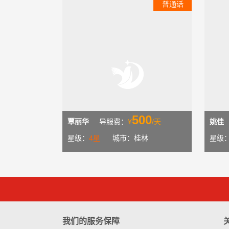
普通话
500
覃丽华
导服费：
¥
/天
姚佳
星级：
4星
城市：桂林
星级
我们的服务保障