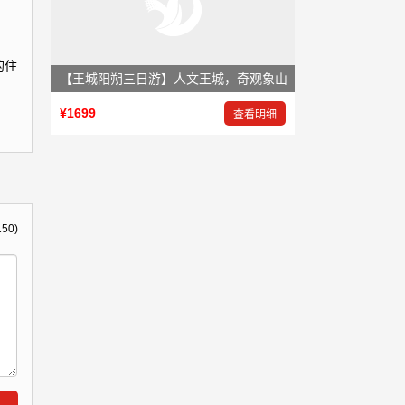
的住
【王城阳朔三日游】人文王城，奇观象山
¥1699
查看明细
150)