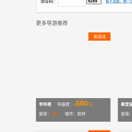
验证码：
看不清楚，换一
更多导游推荐
普通话
500
李林艳
导服费：
¥
/天
秦爱
星级：
5星
城市：桂林
星级