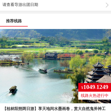
请查看导游出团日期
推荐线路
1049
1249
¥
-
线路火热进行中
【桂林阳朔两日游】享天地间水墨画卷，赏大自然鬼斧神工