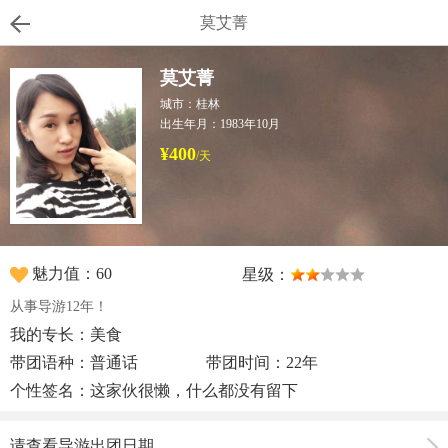
莫艾菁
莫艾菁
城市：桂林
出生年月：1983年10月
¥400
/天
魅力值：60
星级：
从事导游12年！
我的专长：美食
带团语种：普通话
带团时间：22年
个性签名：这家伙很懒，什么都没有留下
请查看导游出团日期