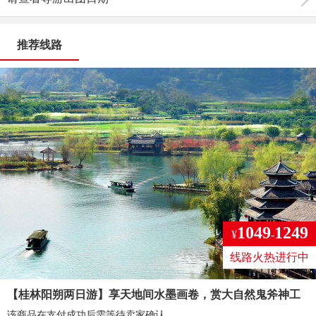
推荐线路
1049
1249
¥
-
线路火热进行中
【桂林阳朔两日游】享天地间水墨画卷，赏大自然鬼斧神工
该商品在支付成功后需等待卖家确认