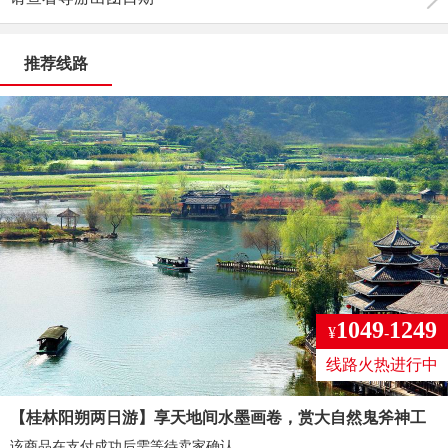
推荐线路
1049
1249
¥
-
线路火热进行中
【桂林阳朔两日游】享天地间水墨画卷，赏大自然鬼斧神工
该商品在支付成功后需等待卖家确认