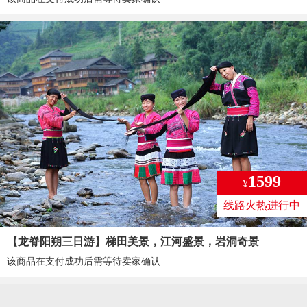
1599
¥
线路火热进行中
【龙脊阳朔三日游】梯田美景，江河盛景，岩洞奇景
该商品在支付成功后需等待卖家确认