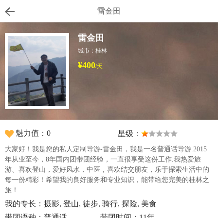
雷金田
雷金田
城市：桂林
¥400
/天
魅力值：0
星级：
大家好！我是您的私人定制导游-雷金田，我是一名普通话导游.2015
年从业至今，8年国内团带团经验，一直很享受这份工作.我热爱旅
游、喜欢登山，爱好风水，中医，喜欢结交朋友，乐于探索生活中的
每一份精彩！希望我的良好服务和专业知识，能带给您完美的桂林之
旅！
我的专长：摄影, 登山, 徒步, 骑行, 探险, 美食
带团语种：普通话
带团时间：11年