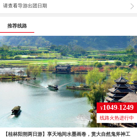
请查看导游出团日期
推荐线路
1049
1249
¥
-
线路火热进行中
【桂林阳朔两日游】享天地间水墨画卷，赏大自然鬼斧神工