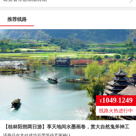
推荐线路
1049
1249
¥
-
线路火热进行中
【桂林阳朔两日游】享天地间水墨画卷，赏大自然鬼斧神工
该商品在支付成功后需等待卖家确认