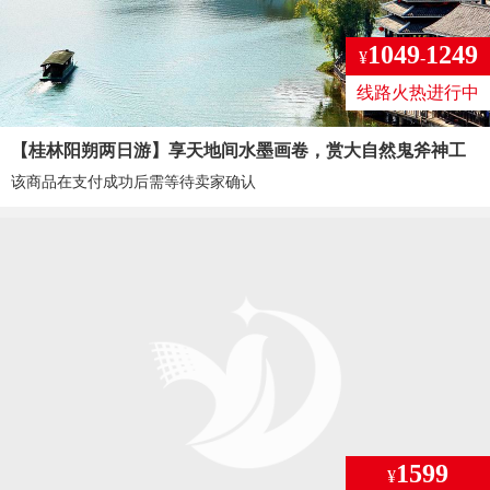
1049
1249
¥
-
线路火热进行中
【桂林阳朔两日游】享天地间水墨画卷，赏大自然鬼斧神工
该商品在支付成功后需等待卖家确认
1599
¥