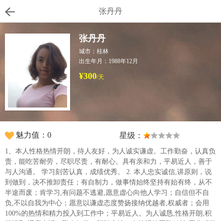
张丹丹
张丹丹
城市：桂林
出生年月：1988年12月
¥300
/天
魅力值：0
星级：
1、本人性格热情开朗，待人友好，为人诚实谦虚。工作勤奋，认真负
责，能吃苦耐劳，尽职尽责，有耐心。具有亲和力，平易近人，善于
与人沟通。 学习刻苦认真，成绩优秀。 2. 本人忠实诚信,讲原则，说
到做到，决不推卸责任；有自制力，做事情始终坚持有始有终，从不
半途而废；肯学习,有问题不逃避,愿意虚心向他人学习；自信但不自
负,不以自我为中心；愿意以谦虚态度赞扬接纳优越者,权威者；会用
100%的热情和精力投入到工作中；平易近人。为人诚恳,性格开朗,积