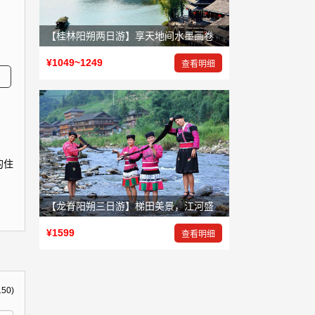
【桂林阳朔两日游】享天地间水墨画卷，赏大自然鬼斧神工
¥1049~1249
查看明细
的住
【龙脊阳朔三日游】梯田美景，江河盛景，岩洞奇景
¥1599
查看明细
150)