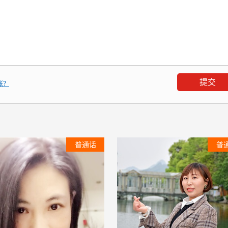
张？
普通话
普