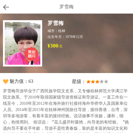
罗雪梅
罗雪梅
城市：桂林
出生年月：1978年12月
¥300
/天
魅力值：63
星级：
罗雪梅导游毕业于广西民族学院文史系，又专修桂林师范大学漓江学
院文旅系。于2010年取得国家级导游资格证和导游证。一直工作在一
线至今，2010年至2012年在海外旅行社接待海外华侨华人及国家单位
人员。2014年至2015年在桂林神州国旅任导游，接待香港，台湾，深
圳等多地游客，有着丰富的接待经验。说话做事不张扬，谦和，细
心，热情周到。 俗话说：〞花儿盛开时最艳，向导老的有经验。〝挑
选向导不要在乎年龄，导游不是吃青春饭，靠的是丰富的知识文化和