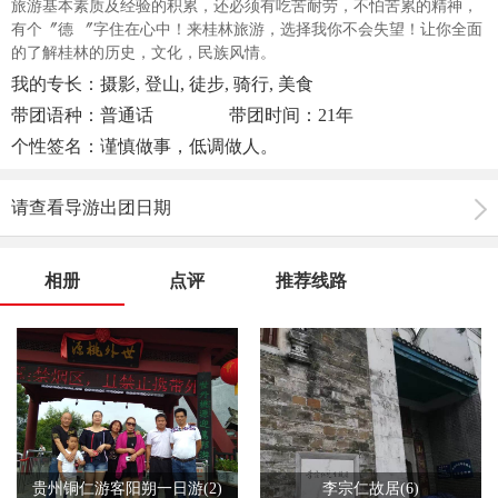
旅游基本素质及经验的积累，还必须有吃苦耐劳，不怕苦累的精神，
有个〞德 〞字住在心中！来桂林旅游，选择我你不会失望！让你全面
的了解桂林的历史，文化，民族风情。
我的专长：摄影, 登山, 徒步, 骑行, 美食
带团语种：普通话
带团时间：21年
个性签名：谨慎做事，低调做人。
请查看导游出团日期
相册
点评
推荐线路
贵州铜仁游客阳朔一日游(2)
李宗仁故居(6)