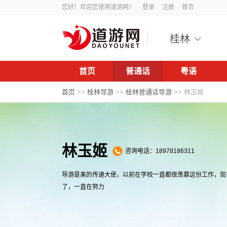
您好！欢迎您使用道游网！
登录
注册
首页
桂林
首页
普通话
粤语
首页
>>
桂林导游
>>
桂林普通话导游
>>
林玉姬
林玉姬
咨询电话：18978186311
导游是美的传递大使，以前在学校一直都很羡慕这份工作，现
了，一直在努力