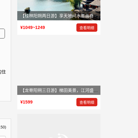
【桂林阳朔两日游】享天地间水墨画卷，赏大自然鬼斧神工
¥1049~1249
查看明细
的住
【龙脊阳朔三日游】梯田美景，江河盛景，岩洞奇景
¥1599
查看明细
150)