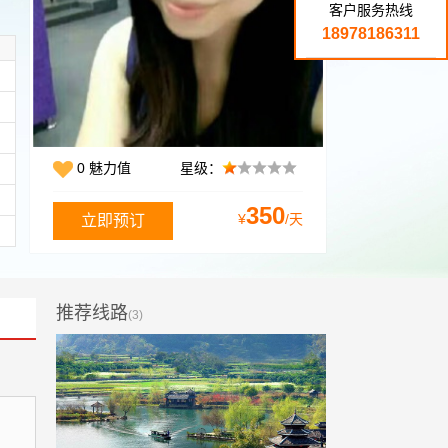
客户服务热线
18978186311
0 魅力值
星级：
350
¥
/天
推荐线路
(3)