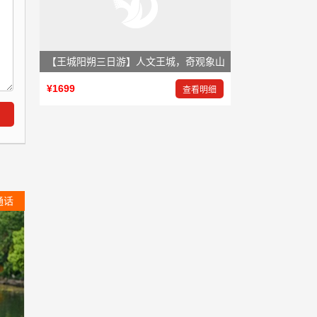
【王城阳朔三日游】人文王城，奇观象山
¥1699
查看明细
通话