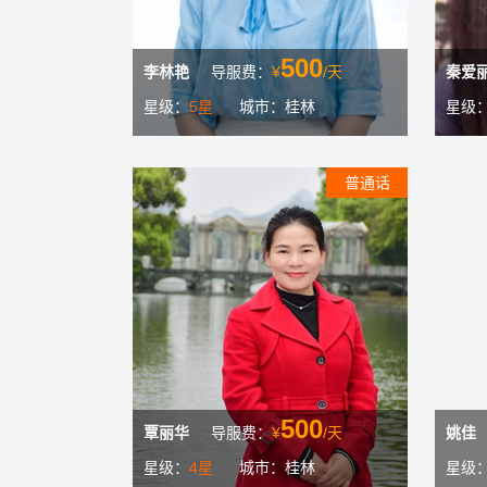
500
李林艳
导服费：
¥
/天
秦爱
星级：
5星
城市：桂林
星级
普通话
500
覃丽华
导服费：
¥
/天
姚佳
星级：
4星
城市：桂林
星级