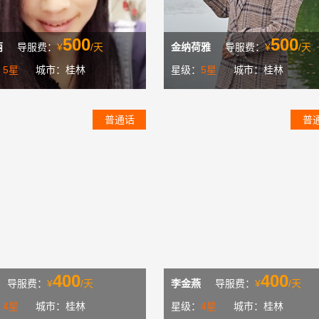
500
500
丽
导服费：
¥
/天
金纳荷雅
导服费：
¥
/天
：
5星
城市：桂林
星级：
5星
城市：桂林
普通话
普
400
400
导服费：
¥
/天
李金燕
导服费：
¥
/天
：
4星
城市：桂林
星级：
4星
城市：桂林