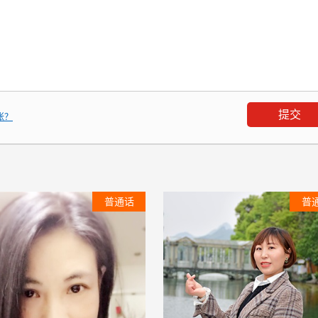
张？
普通话
普