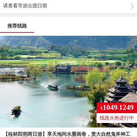
请查看导游出团日期
推荐线路
1049
1249
¥
-
线路火热进行中
【桂林阳朔两日游】享天地间水墨画卷，赏大自然鬼斧神工