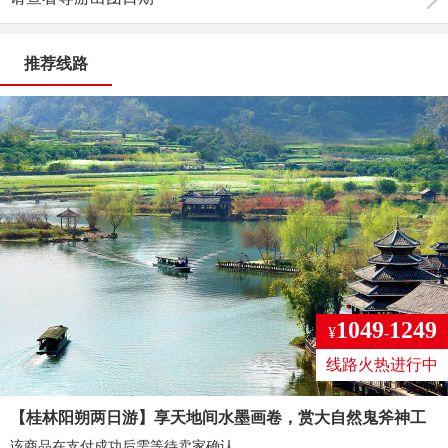
推荐线路
1049
1249
¥
-
线路火热进行中
【桂林阳朔两日游】享天地间水墨画卷，赏大自然鬼斧神工
该商品在支付成功后需等待卖家确认