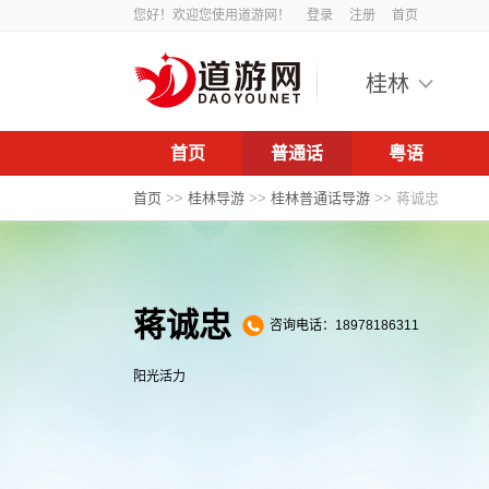
您好！欢迎您使用道游网！
登录
注册
首页
桂林
首页
普通话
粤语
首页
>>
桂林导游
>>
桂林普通话导游
>>
蒋诚忠
蒋诚忠
咨询电话：18978186311
阳光活力