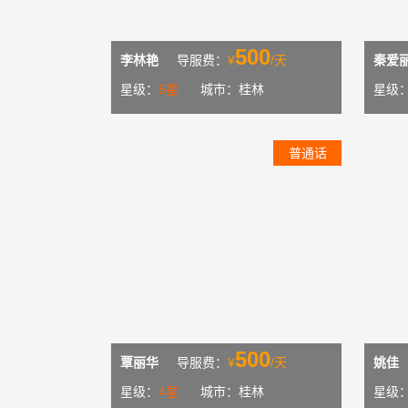
500
李林艳
导服费：
¥
/天
秦爱
星级：
5星
城市：桂林
星级
普通话
500
覃丽华
导服费：
¥
/天
姚佳
星级：
4星
城市：桂林
星级