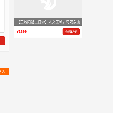
【王城阳朔三日游】人文王城，奇观象山
¥1699
查看明细
通话