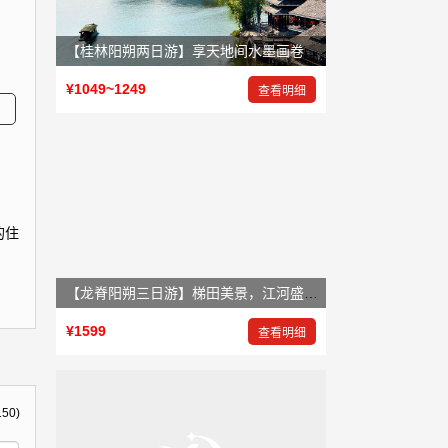
【桂林阳朔两日游】享天地间水墨画卷，赏大自然鬼斧神工
¥1049~1249
查看明细
的住
【龙脊阳朔三日游】梯田美景，江河盛景，岩洞奇景
¥1599
查看明细
150)